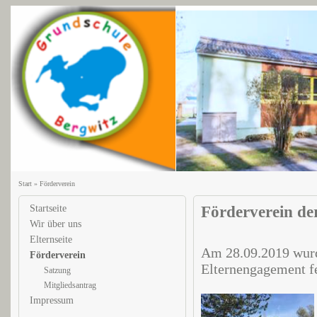
Start
»
Förderverein
Startseite
Förderverein de
Wir über uns
Elternseite
Am 28.09.2019 wurde
Förderverein
Elternengagement fe
Satzung
Mitgliedsantrag
Impressum