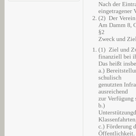
Nach der Eintra
eingetragener V
(2) Der Verein 
Am Damm 8, O
§2
Zweck und Ziel
(1) Ziel und Zw
finanziell bei 
Das heißt insb
a.) Bereitstell
schulisch
genutzten Infras
ausreichend
zur Verfügung 
b.)
Unterstützung
Klassenfahrten,
c.) Förderung 
Öffentlichkeit.