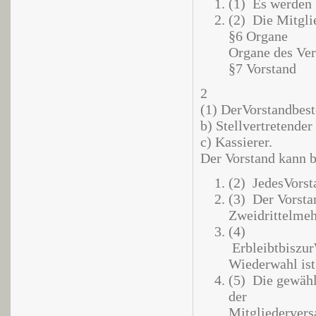
(1) Es werden 
(2) Die Mitgli
§6 Organe
Organe des Ver
§7 Vorstand
2
(1) DerVorstandbest
b) Stellvertretender
c) Kassierer.
Der Vorstand kann b
(2) JedesVorst
(3) Der Vorsta
Zweidrittelmehr
(4)
Erbleibtbiszur
Wiederwahl ist
(5) Die gewähl
der
Mitgliederver