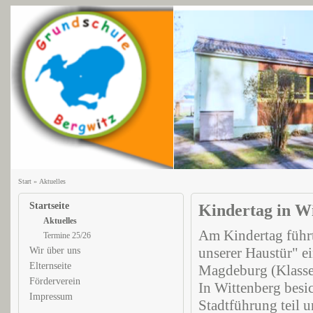
Start
»
Aktuelles
Startseite
Kindertag in W
Aktuelles
Am Kindertag führt
Termine 25/26
unserer Haustür" e
Wir über uns
Elternseite
Magdeburg (Klasse
Förderverein
In Wittenberg besic
Impressum
Stadtführung teil u