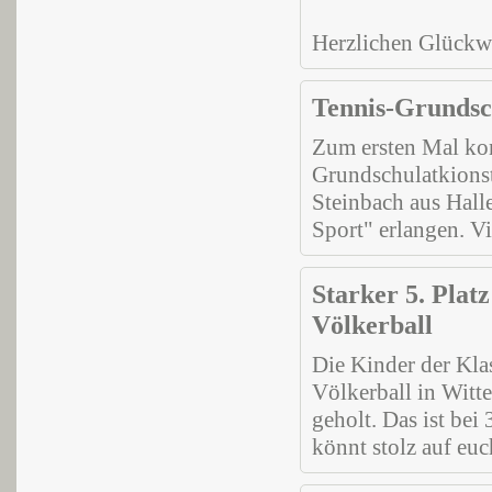
Herzlichen Glückwu
Tennis-Grundsc
Zum ersten Mal kon
Grundschulatkionst
Steinbach aus Hall
Sport" erlangen. V
Starker 5. Plat
Völkerball
Die Kinder der Klas
Völkerball in Witt
geholt. Das ist be
könnt stolz auf euc