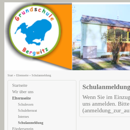
Start
»
Elternseite
»
Schulanmeldung
Startseite
Schulanmeldun
Wir über uns
Wenn Sie im Einzug
Elternseite
uns anmelden. Bitt
Schulessen
(anmeldung_zur_au
Schulelternrat
Internes
Schulanmeldung
Förderverein