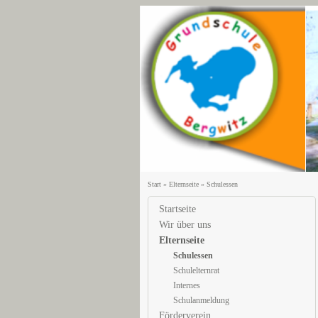
Start
»
Elternseite
»
Schulessen
Startseite
Wir über uns
Elternseite
Schulessen
Schulelternrat
Internes
Schulanmeldung
Förderverein